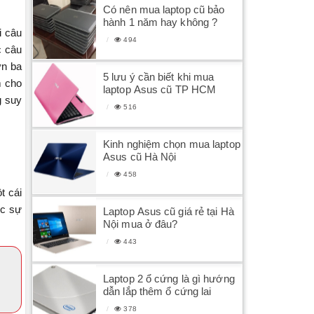
Có nên mua laptop cũ bảo
hành 1 năm hay không ?
i câu
494
c câu
ơn ba
5 lưu ý cần biết khi mua
m cho
laptop Asus cũ TP HCM
g suy
516
Kinh nghiệm chọn mua laptop
Asus cũ Hà Nội
458
t cái
ực sự
Laptop Asus cũ giá rẻ tại Hà
Nội mua ở đâu?
443
Laptop 2 ổ cứng là gì hướng
dẫn lắp thêm ổ cứng lai
378