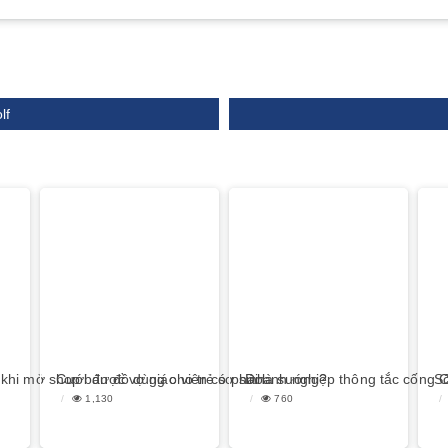
lf
 khi mở shop bán đồ dùng cho trẻ sơ sinh
Cưới được vợ giáo viên có phải là sướng?
Số
1,130
760