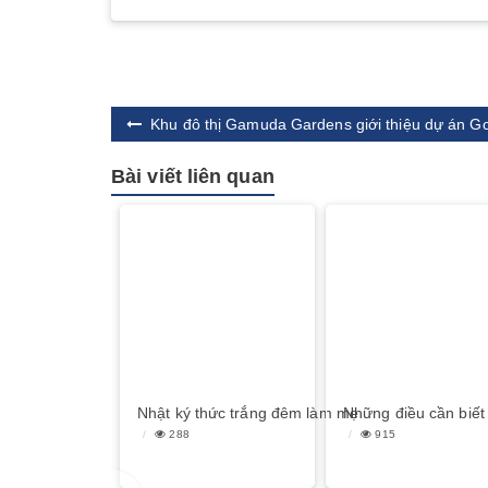
Khu đô thị Gamuda Gardens giới thiệu dự án Go
Bài viết liên quan
Nhật ký thức trắng đêm làm mẹ
Những điều cần biết
288
915