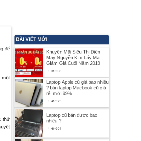
BÀI VIẾT MỚI
ng để
Khuyến Mãi Siêu Thị Điện
Máy Nguyễn Kim Lấy Mã
Giảm Giá Cuối Năm 2019
208
g một
Laptop Apple cũ giá bao nhiêu
? bán laptop Macbook cũ giá
rẻ, mới 99%
525
Laptop cũ bán được bao
c thử
nhiêu ?
huyết
604