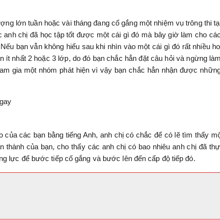
ợng lớn tuần hoặc vài tháng đang cố gắng một nhiệm vụ trông thi tạ
c anh chị đã học tập tốt được một cái gì đó mà bây giờ làm cho cá
 Nếu bạn vẫn không hiểu sau khi nhìn vào một cái gì đó rất nhiều h
ên ít nhất 2 hoặc 3 lớp, do đó bạn chắc hẳn đặt câu hỏi và ngừng là
tham gia một nhóm phát hiện vì vậy bạn chắc hẳn nhận được nhữn
ngay
của các bạn bằng tiếng Anh, anh chị có chắc để có lẽ tìm thấy mộ
àn thành của bạn, cho thấy các anh chị có bao nhiêu anh chị đã th
g lực để bước tiếp cố gắng và bước lên đến cấp độ tiếp đó.