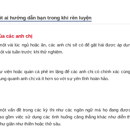
 ai hướng dẫn bạn trong khi rèn luyện
ủa các anh chị
ột vài lúc ngủ hoặc ăn, các anh chị sẽ có để gặt hái được áp dụ
t vài tuần trước khi thử nghiệm.
thư viện hoặc quán cà phê im lặng để các anh chị có chính xác cùn
ung quanh anh chị và ít hơn so với sự yên tĩnh hoàn hảo.
a một vấn đề trong các kỳ thi như các ngôn ngữ mà họ đang đượ
ao gồm việc sử dụng các tình huống căng thẳng khác như diễn t
thư giãn như thiền hoặc thở sâu.