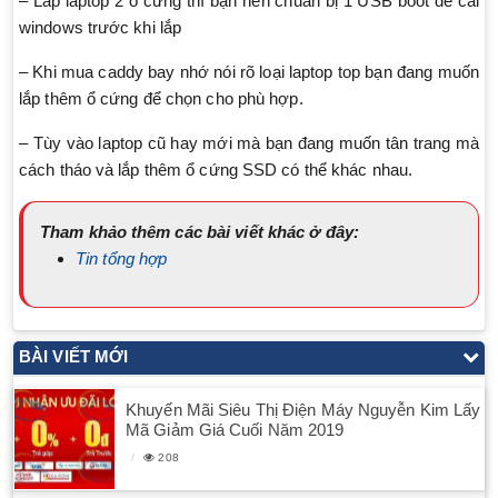
– Lắp laptop 2 ổ cứng thì bạn nên chuẩn bị 1 USB boot để cài
windows trước khi lắp
– Khi mua caddy bay nhớ nói rõ loại laptop top bạn đang muốn
lắp thêm ổ cứng để chọn cho phù hợp.
– Tùy vào laptop cũ hay mới mà bạn đang muốn tân trang mà
cách tháo và lắp thêm ổ cứng SSD có thể khác nhau.
Tham khảo thêm các bài viết khác ở đây:
Tin tổng hợp
BÀI VIẾT MỚI
Khuyến Mãi Siêu Thị Điện Máy Nguyễn Kim Lấy
Mã Giảm Giá Cuối Năm 2019
208