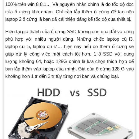
100% trên win 8 8.1… Và nguyên nhân chính là do tốc độ đọc
của ổ cứng khá chậm. Chỉ cần lắp thêm ổ cứng để tạo nên
laptop 2 ổ cứng là bạn đã cải thiện đáng kể tốc độ của thiết bị.
Hiện tại giá thành của ổ cứng SSD không còn quá đắt và cũng
phù hợp với nhiều người dùng. Những chiếc laptop cũ i3,
laptop cũ i5, laptop cũ i7… hiện nay nếu có thêm ổ cứng sẽ
giúp xử lý công việc một cách tốt hơn. 1 ổ SSD với dung
lượng khoảng 64, hoặc 128G chính là lựa chọn thích hợp để
bạn lắp thêm vào laptop của mình. Giá của ổ cứng 128 G vào
khoảng hơn 1 tr đến 2 tr tùy từng nơi bán và chủng loại.