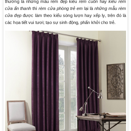
thường là những mẫu rèm đẹp kiểu
rèm cuốn
hay
kiểu rèm
cửa ẩn thanh
thì
rèm cửa phòng trẻ em
lại là
những mẫu rèm
cửa đẹp
được làm theo kiểu sóng lượn hay xếp ly, trên đó là
các họa tiết vui tươi; tạo sự sinh động, phấn khởi cho trẻ.