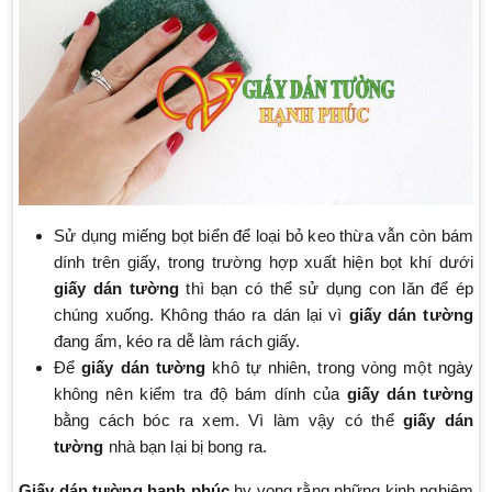
Sử dụng miếng bọt biển để loại bỏ keo thừa vẫn còn bám
dính trên giấy, trong trường hợp xuất hiện bọt khí dưới
giấy dán tường
thì bạn có thể sử dụng con lăn để ép
chúng xuống. Không tháo ra dán lại vì
giấy dán tường
đang ẩm, kéo ra dễ làm rách giấy.
Để
giấy dán tường
khô tự nhiên, trong vòng một ngày
không nên kiểm tra độ bám dính của
giấy dán tường
bằng cách bóc ra xem. Vì làm vậy có thể
giấy dán
tường
nhà bạn lại bị bong ra.
Giấy dán tường hạnh phúc
hy vọng rằng những kinh nghiệm