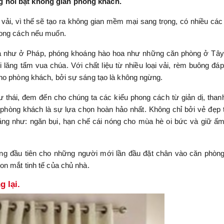
 nổi bật không gian phòng khách.
 vải, vì thế sẽ tạo ra không gian mềm mại sang trọng, có nhiều cá
hong cách nếu muốn.
à như ở Pháp, phóng khoáng hào hoa như những căn phòng ở Tâ
lăng tẩm vua chúa. Với chất liệu từ nhiều loại vải, rèm buông đá
ho phòng khách, bởi sự sáng tạo là không ngừng.
 thái, đem đến cho chúng ta các kiểu phong cách từ giản dị, thanh
phòng khách là sự lựa chọn hoàn hảo nhất. Không chỉ bởi vẻ đẹp
g như: ngăn bụi, hạn chế cái nóng cho mùa hè oi bức và giữ ấ
ng đầu tiên cho những người mới lần đầu đặt chân vào căn phòn
on mắt tinh tế của chủ nhà.
 lại.