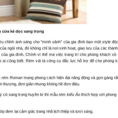
 cửa kẻ dọc sang trọng
iều chỉnh ánh sáng cho “minh sảnh” của gia đình bạn một style độ
ủa ngôi nhà, đó không chỉ là nơi sinh hoạt, giao lưu của các thành
t của gia đình. Chính vì thế mà việc trang trí cho phòng khách vô
i ai cũng biết. Rèm vải là công cụ đắc lực hỗ trợ để cho phòng 
u
rèm Roman
mang phong cách hiện đại năng động và gọn gàng rấ
ời thượng, đơn giản nhưng không hề đơn điệu.
 cô sang trọng huyền bí thì mẫu
rèm kiểu Áo
thích hợp với phong
p đem lại cảm giác trang nhã lịch thiệp và tươi sáng.