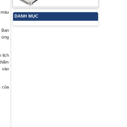
c màu
DANH MỤC
y Ban
p ứng
 lịch
 thẩm
m vào
g của