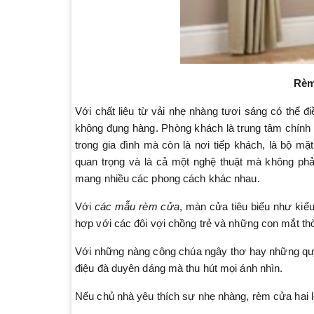
Rèm
Với chất liệu từ vải nhẹ nhàng tươi sáng có thể đ
không đụng hàng. Phòng khách là trung tâm chính c
trong gia đình mà còn là nơi tiếp khách, là bộ mặ
quan trọng và là cả một nghệ thuật mà không phả
mang nhiều các phong cách khác nhau.
Với
các mẫu rèm cửa
, màn cửa tiêu biểu như kiể
hợp với các đôi vợi chồng trẻ và những con mắt th
Với những nàng công chúa ngây thơ hay những quý
điệu đà duyên dáng mà thu hút mọi ánh nhìn.
Nếu chủ nhà yêu thích sự nhẹ nhàng, rèm cửa hai lớ