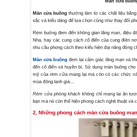
Màn cửa buông
Màn cửa buông
thường làm từ các chất liệu bằng
sắc và kiểu dáng để lựa chọn cũng như thay đổi p
Rèm buông đem đến không gian lãng mạn, điệu đ
Nha, hay các cung cách cổ điển của cung điện nơi 
nhu cầu phong cách theo kiểu hiện đại năng động c
Màn cửa buông
đem lại cảm giác lãng mạn và thư
đến cổ điển và huyền bí. Sử dụng màn buông cho 
mỹ của rèm cửa mang lại mà còn có các chức năn
mùa đông lạnh giá…
Rèm cửa phòng khách
không chỉ mang lại ấn tượ
bạn mà nó còn thể hiện phong cách nghệ thuật và c
2, Những phong cách màn cửa buông mang