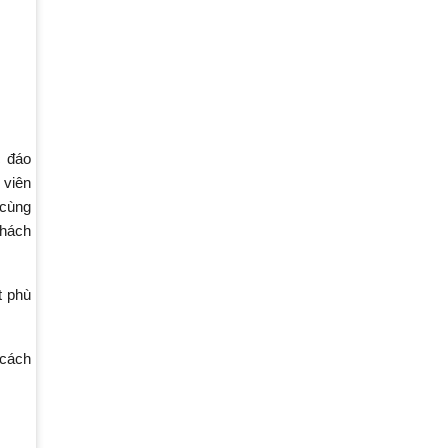
c đáo
 viên
 cùng
khách
t phù
 cách