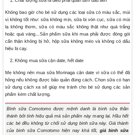
Chất lượng sữa là điều phải quan tâm đầu tiên
Không bao giờ cho bé sử dụng các loại sữa có màu sắc, mùi
vị không tốt như: sữa không mịn, sữa bị vón cục, sữa có mùi
lạ không thơm, sữa có màu sắc không thật như quá trắng
hoặc quá vàng…Sản phẩm sữa khi mua phải được đóng gói
cẩn thận không bị hở, hộp sữa không méo và không có dấu
hiệu bị cạy.
Không mua sữa cận date, hết date
Mẹ không nên mua sữa Morinaga cận date vì sữa có thể đã
hỏng nếu không được bảo quản đúng cách. Chọn sữa có hạn
sử dụng cách xa sẽ giúp mẹ tránh cho bé sử dụng các sản
phẩm kém chất lượng.
Bình sữa Comotomo được mệnh danh là bình sữa thần
thánh bởi tính hiệu quả mà sản phẩm này mang lại. Hầu hết
các bé đều không từ chối sử dụng bình sữa này. Giá thành
của bình sữa Comotomo hiện nay khá tốt,
giá bình sữa