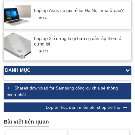
Laptop Asus cũ giá rẻ tại Hà Nội mua ở đâu?
443
Laptop 2 ổ cứng là gì hướng dẫn lắp thêm ổ
cứng lai
378
DANH MỤC
Shareit download for Samsung công cụ chia sẻ thông
minh nhất
Lớp ăn học dặm miễn phí shop trẻ thơ
Bài viết liên quan