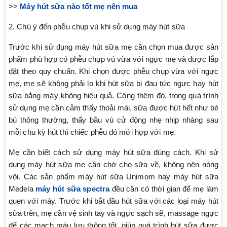
>>
Máy hút sữa nào tốt mẹ nên mua
2. Chú ý đến phễu chụp vú khi sử dụng máy hút sữa
Trước khi sử dụng máy hút sữa mẹ cần chọn mua được sản
phẩm phù hợp có phễu chụp vú vừa với ngực mẹ và được lắp
đặt theo quy chuẩn. Khi chọn được phễu chụp vừa với ngực
mẹ, mẹ sẽ không phải lo khi hút sữa bị đau tức ngực hay hút
sữa bằng máy không hiệu quả. Cộng thêm đó, trong quá trình
sử dụng mẹ cần cảm thấy thoải mái, sữa được hút hết như bé
bú thông thường, thấy bầu vú cử động nhẹ nhịp nhàng sau
mỗi chu kỳ hút thì chiếc phễu đó mới hợp với mẹ.
Mẹ cần biết cách sử dụng máy hút sữa đúng cách. Khi sử
dụng máy hút sữa mẹ cần chờ cho sữa về, không nên nóng
vội. Các sản phẩm máy hút sữa Unimom hay máy hút sữa
Medela
máy hút sữa spectra
đều cần có thời gian để mẹ làm
quen với máy. Trước khi bắt đầu hút sữa với các loại máy hút
sữa trên, mẹ cần vệ sinh tay và ngực sạch sẽ, massage ngực
để các mạch máu lưu thông tốt, giúp quá trình hút sữa được