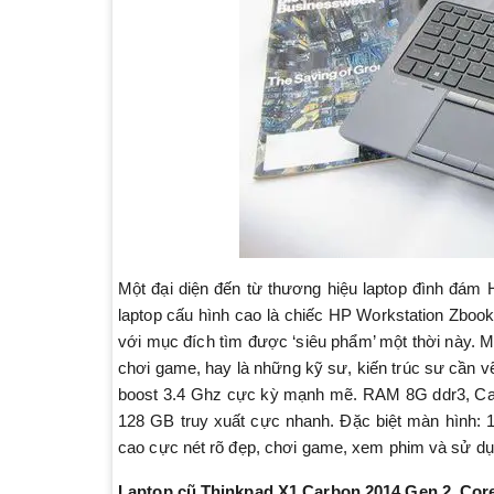
Một đại diện đến từ thương hiệu laptop đình đám
laptop cấu hình cao là chiếc HP Workstation Zbook
với mục đích tìm được ‘siêu phẩm’ một thời này. Má
chơi game, hay là những kỹ sư, kiến trúc sư cần 
boost 3.4 Ghz cực kỳ mạnh mẽ. RAM 8G ddr3, C
128 GB truy xuất cực nhanh. Đặc biệt màn hình:
cao cực nét rõ đẹp, chơi game, xem phim và sử dụng
Laptop cũ Thinkpad X1 Carbon 2014 Gen 2, Core