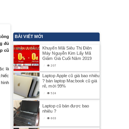
công
BÀI VIẾT MỚI
ng đủ
Khuyến Mãi Siêu Thị Điện
op cũ
Máy Nguyễn Kim Lấy Mã
Giảm Giá Cuối Năm 2019
207
ặc là
Laptop Apple cũ giá bao nhiêu
chiếc
? bán laptop Macbook cũ giá
 hình
rẻ, mới 99%
524
Laptop cũ bán được bao
nhiêu ?
603