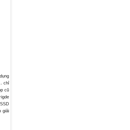
 dụng
… chỉ
op cũ
rigde
: SSD
 giải