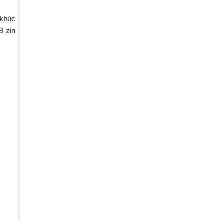
 khúc
B zin