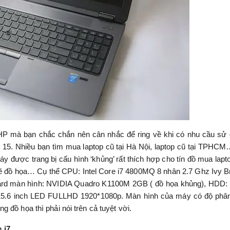
 HP mà bạn chắc chắn nên cân nhắc để ring về khi có nhu cầu sử
 15. Nhiều bạn tìm mua laptop cũ tại Hà Nội, laptop cũ tại TPHCM
y được trang bị cấu hình ‘khủng’ rất thích hợp cho tín đồ mua lapt
vẽ đồ họa… Cụ thể CPU: Intel Core i7 4800MQ 8 nhân 2.7 Ghz Ivy B
ard màn hình: NVIDIA Quadro K1100M 2GB ( đồ họa khủng), HDD
 15.6 inch LED FULLHD 1920*1080p. Màn hình của máy có độ phân
 đồ họa thì phải nói trên cả tuyệt vời.
 i7