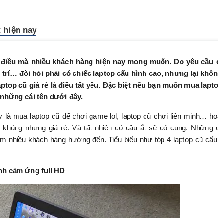
t hiện nay
à điều mà nhiều khách hàng hiện nay mong muốn. Do yêu cầu 
i trí… đòi hỏi phải có chiếc laptop cấu hình cao, nhưng lại khô
ptop cũ giá rẻ là điều tất yếu. Đặc biệt nếu bạn muốn mua lapt
 những cái tên dưới đây.
ay là mua laptop cũ để chơi game lol, laptop cũ chơi liên minh… ho
h khủng nhưng giá rẻ. Và tất nhiên có cầu ắt sẽ có cung. Những 
hẩm nhiều khách hàng hướng đến. Tiểu biểu như tóp 4 laptop cũ cấu
nh cảm ứng full HD