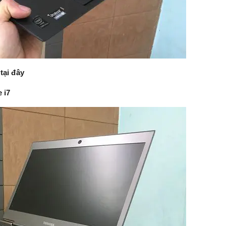
o
tại đây
 i7