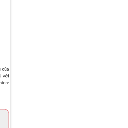
g của
U với
hình: