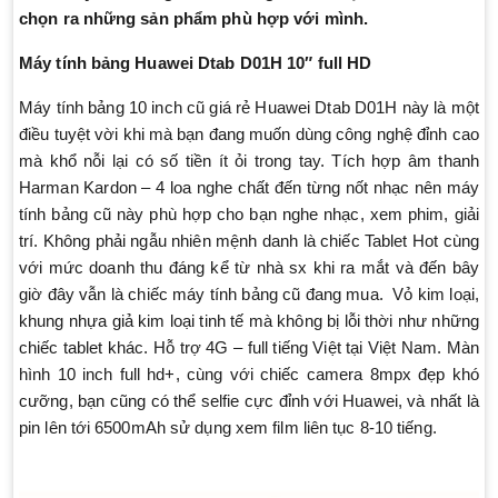
chọn ra những sản phẩm phù hợp với mình.
Máy tính bảng Huawei Dtab D01H 10″ full HD
Máy tính bảng 10 inch cũ giá rẻ Huawei Dtab D01H này là một
điều tuyệt vời khi mà bạn đang muốn dùng công nghệ đỉnh cao
mà khổ nỗi lại có số tiền ít ỏi trong tay. Tích hợp âm thanh
Harman Kardon – 4 loa nghe chất đến từng nốt nhạc nên máy
tính bảng cũ này phù hợp cho bạn nghe nhạc, xem phim, giải
trí. Không phải ngẫu nhiên mệnh danh là chiếc Tablet Hot cùng
với mức doanh thu đáng kể từ nhà sx khi ra mắt và đến bây
giờ đây vẫn là chiếc máy tính bảng cũ đang mua. Vỏ kim loại,
khung nhựa giả kim loại tinh tế mà không bị lỗi thời như những
chiếc tablet khác. Hỗ trợ 4G – full tiếng Việt tại Việt Nam. Màn
hình 10 inch full hd+, cùng với chiếc camera 8mpx đẹp khó
cưỡng, bạn cũng có thể selfie cực đỉnh với Huawei, và nhất là
pin lên tới 6500mAh sử dụng xem film liên tục 8-10 tiếng.