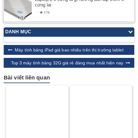
cứng lai
378
DANH MỤC
Máy tính bảng iPad giá bao nhiêu trên thị trường tablet
Top 3 máy tính bảng 32G giá rẻ đáng mua nhất hiện nay
Bài viết liên quan