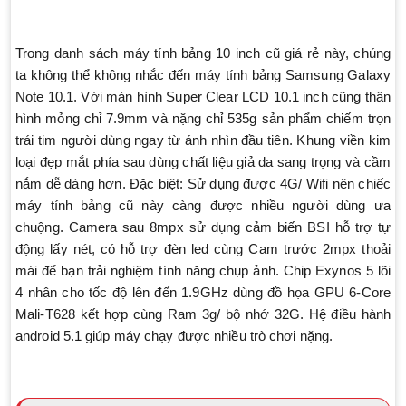
Trong danh sách máy tính bảng 10 inch cũ giá rẻ này, chúng
ta không thể không nhắc đến máy tính bảng Samsung Galaxy
Note 10.1. Với màn hình Super Clear LCD 10.1 inch cũng thân
hình mỏng chỉ 7.9mm và nặng chỉ 535g sản phẩm chiếm trọn
trái tim người dùng ngay từ ánh nhìn đầu tiên. Khung viền kim
loại đẹp mắt phía sau dùng chất liệu giả da sang trọng và cầm
nắm dễ dàng hơn. Đặc biệt: Sử dụng được 4G/ Wifi nên chiếc
máy tính bảng cũ này càng được nhiều người dùng ưa
chuộng. Camera sau 8mpx sử dụng cảm biến BSI hỗ trợ tự
động lấy nét, có hỗ trợ đèn led cùng Cam trước 2mpx thoải
mái để bạn trải nghiệm tính năng chụp ảnh. Chip Exynos 5 lõi
4 nhân cho tốc độ lên đến 1.9GHz dùng đồ họa GPU 6-Core
Mali-T628 kết hợp cùng Ram 3g/ bộ nhớ 32G. Hệ điều hành
android 5.1 giúp máy chạy được nhiều trò chơi nặng.