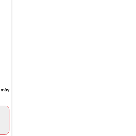
i
máy