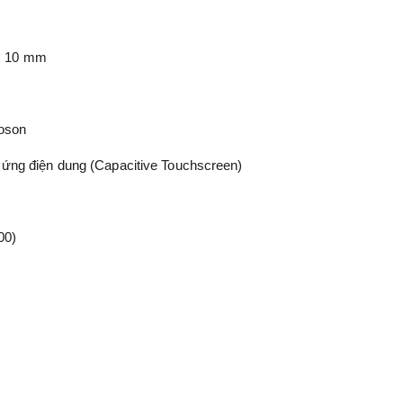
x 10 mm
oson
ứng điện dung (Capacitive Touchscreen)
00)