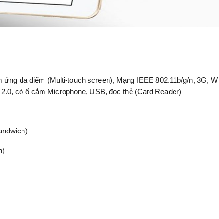
ảm ứng đa điểm (Multi-touch screen), Mạng IEEE 802.11b/g/n, 3G, 
 2.0, có ổ cắm Microphone, USB, đọc thẻ (Card Reader)
andwich)
n)