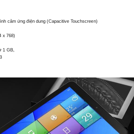
ình cảm ứng điện dung (Capacitive Touchscreen)
4 x 768)
ớ 1 GB,
B