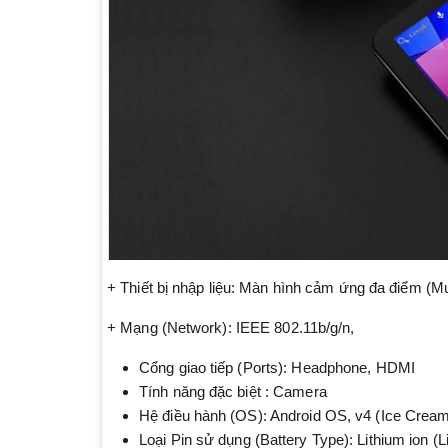
+ Thiết bị nhập liệu: Màn hình cảm ứng đa điểm (Mu
+ Mạng (Network): IEEE 802.11b/g/n,
Cổng giao tiếp (Ports): Headphone, HDMI
Tính năng đặc biệt : Camera
Hệ điều hành (OS): Android OS, v4 (Ice Crea
Loại Pin sử dụng (Battery Type): Lithium ion (Li