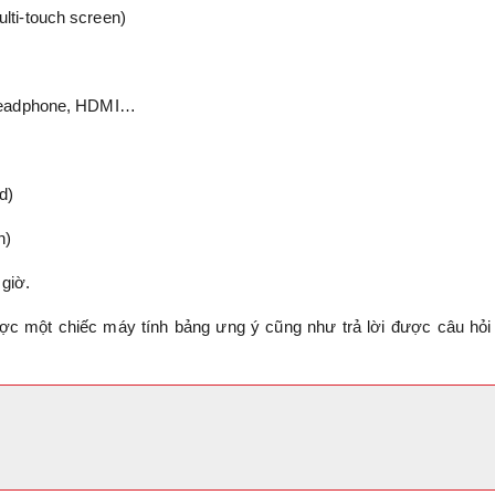
ulti-touch screen)
, Headphone, HDMI…
d)
n)
giờ.
ợc một chiếc máy tính bảng ưng ý cũng như trả lời được câu hỏ