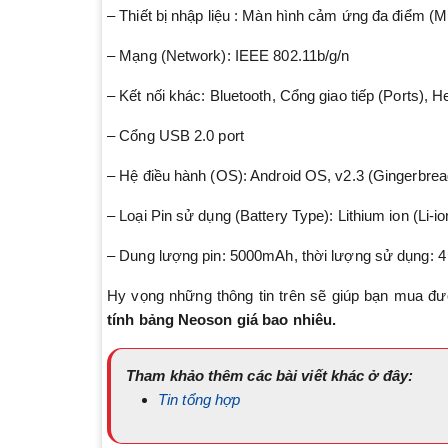
– Thiết bị nhập liệu : Màn hình cảm ứng đa điểm (M
– Mạng (Network): IEEE 802.11b/g/n
– Kết nối khác: Bluetooth, Cổng giao tiếp (Ports)
– Cổng USB 2.0 port
– Hệ điều hành (OS): Android OS, v2.3 (Gingerbrea
– Loại Pin sử dụng (Battery Type): Lithium ion (Li-io
– Dung lượng pin: 5000mAh, thời lượng sử dụng: 4 
Hy vọng những thông tin trên sẽ giúp bạn mua đư
tính bảng Neoson giá bao nhiêu.
Tham khảo thêm các bài viết khác ở đây:
Tin tổng hợp