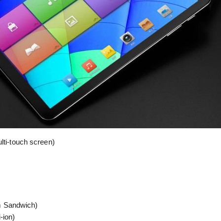
lti-touch screen)
m Sandwich)
-ion)