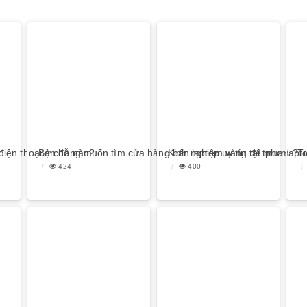
điện thoại ở chỗ nào?
Bạn đang muốn tìm cửa hàng bán laptop uy tín tại tphcm ?
Kinh nghiệm vàng để mua laptop
Tư
424
400