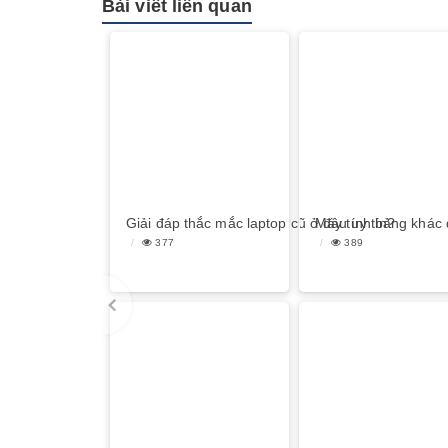
Bài viết liên quan
Giải đáp thắc mắc laptop cũ ở đâu uy tín?
Máy tính bảng khác 
377
389