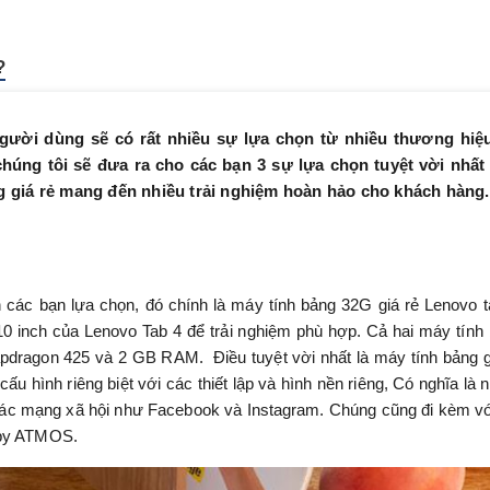
?
gười dùng sẽ có rất nhiều sự lựa chọn từ nhiều thương hiệ
 chúng tôi sẽ đưa ra cho các bạn 3 sự lựa chọn tuyệt vời nhất
g giá rẻ mang đến nhiều trải nghiệm hoàn hảo cho khách hàng
các bạn lựa chọn, đó chính là máy tính bảng 32G giá rẻ Lenovo t
10 inch của Lenovo Tab 4 để trải nghiệm phù hợp. Cả hai máy tính
pdragon 425 và 2 GB RAM. Điều tuyệt vời nhất là máy tính bảng g
u hình riêng biệt với các thiết lập và hình nền riêng, Có nghĩa là 
các mạng xã hội như Facebook và Instagram. Chúng cũng đi kèm vớ
lby ATMOS.