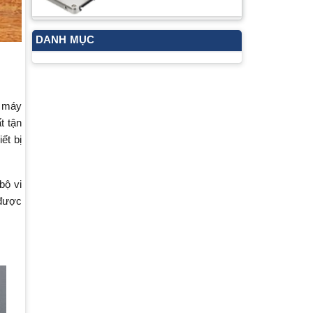
DANH MỤC
g máy
t tận
ết bị
bộ vi
 được