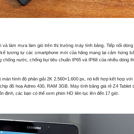
i và làm mưa làm gió trên thị trường máy tính bảng. Tiếp nối dòn
ết kế tương tự các smartphone mới của hãng mang lại cảm hứng bấ
chống nước, chống bụi tiêu chuẩn IP65 và IP68 của nhiều dòng thi
ị màn hình độ phân giải 2K 2.560×1.600 px, nó kết hợp kết hợp với 
à chip đồ hoạ Adreo 430, RAM 3GB. Máy tính bảng giá rẻ Z4 Tablet
n định, các bạn có thể xem phim HD liên tục lên đến 17 giờ.