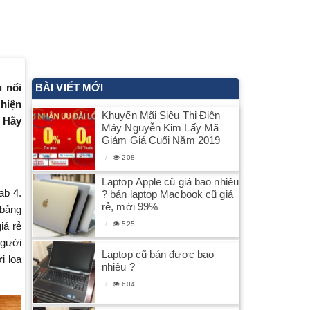
u nổi
BÀI VIẾT MỚI
 hiện
Khuyến Mãi Siêu Thị Điện
. Hãy
Máy Nguyễn Kim Lấy Mã
Giảm Giá Cuối Năm 2019
208
Laptop Apple cũ giá bao nhiêu
ab 4.
? bán laptop Macbook cũ giá
rẻ, mới 99%
 bảng
525
iá rẻ
người
Laptop cũ bán được bao
i loa
nhiêu ?
604