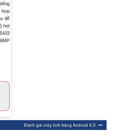
tiếng
h hợp
au để
ộ hot
 5433
i 8MP
Đánh giá máy tính bảng Android 6.0