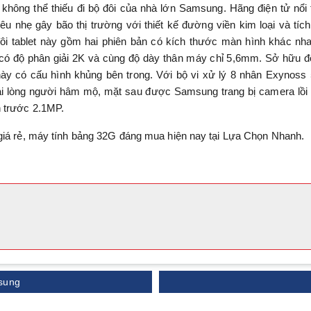
hông thể thiếu đi bộ đôi của nhà lớn Samsung. Hãng điện tử nổi 
êu nhẹ gây bão thị trường với thiết kế đường viền kim loại và tíc
ôi tablet này gồm hai phiên bản có kích thước màn hình khác nh
 có độ phân giải 2K và cùng độ dày thân máy chỉ 5,6mm. Sở hữu đ
 này có cấu hình khủng bên trong. Với bộ vi xử lý 8 nhân Exynoss
i lòng người hâm mộ, mặt sau được Samsung trang bị camera lồ
 trước 2.1MP.
giá rẻ, máy tính bảng 32G đáng mua hiện nay tại Lựa Chọn Nhanh.
sung