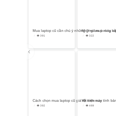
Mua laptop cũ cần chú ý những gì và mua máy lap
Những lưu ý vàng cầ
391
322
Cách chọn mua laptop cũ giá tốt hiện nay
Vệ sinh máy tính bả
392
469