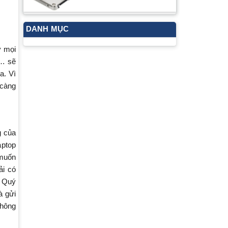
DANH MỤC
ở mọi
ẻ… sẽ
a. Vì
 càng
g của
aptop
 muốn
ải có
. Quý
à gửi
thông