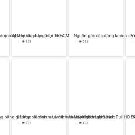
top cũ giá rẻ
n nhớ khi mua laptop cũ tại TPHCM
Máy tính bảng nên mua
Nguồn gốc các dòng laptop cũ
Vì
392
521
ng bằng gì? Mẹo vệ sinh máy tính bảng đơn giản tại nhà
Laptop cũ còn zin và cách nhận biết đơn giản nhất
Máy tính bảng 8 inch Full HD tố
Đi
387
493