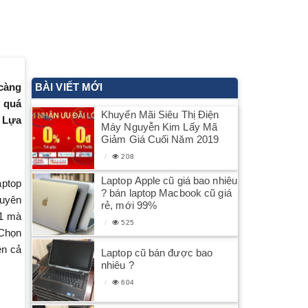
 càng
BÀI VIẾT MỚI
 quá
Khuyến Mãi Siêu Thị Điện
i Lựa
Máy Nguyễn Kim Lấy Mã
Giảm Giá Cuối Năm 2019
208
Laptop Apple cũ giá bao nhiêu
aptop
? bán laptop Macbook cũ giá
huyên
rẻ, mới 99%
 1 mà
525
 Chọn
ên cả
Laptop cũ bán được bao
nhiêu ?
604