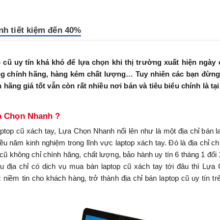
nh tiết kiệm đến 40%
cũ uy tín khá khó để lựa chọn khi thị trường xuất hiện ngày
ng chính hãng, hàng kém chất lượng… Tuy nhiên các bạn đừng
 hãng giá tốt vẫn còn rất nhiều nơi bán và tiêu biểu chính là tạ
ựa Chọn Nhanh ?
ptop cũ xách tay, Lựa Chọn Nhanh nổi lên như là một địa chỉ bán l
iều năm kinh nghiệm trong lĩnh vực laptop xách tay. Đó là địa chỉ c
 không chỉ chính hãng, chất lượng, bảo hành uy tín 6 tháng 1 đổi
u địa chỉ có dịch vụ mua bán laptop cũ xách tay tới đâu thì Lựa
ềm tin cho khách hàng, trở thành địa chỉ bán laptop cũ uy tín tr