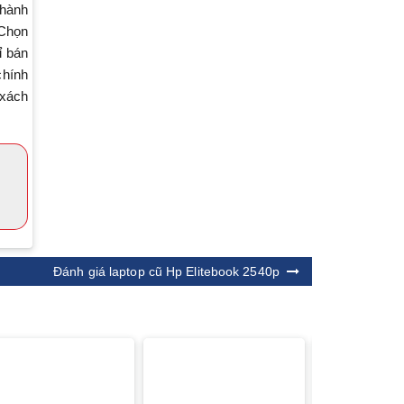
 hành
 Chọn
ỉ bán
chính
 xách
Đánh giá laptop cũ Hp Elitebook 2540p