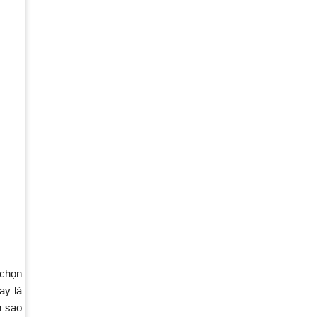
 chọn
ay là
n sao