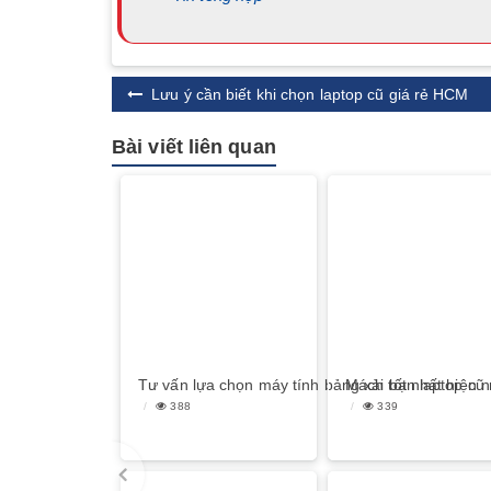
Lưu ý cần biết khi chọn laptop cũ giá rẻ HCM
Bài viết liên quan
Tư vấn lựa chọn máy tính bảng xài tốt nhất hiện 
Mách bạn laptop cũ
388
339