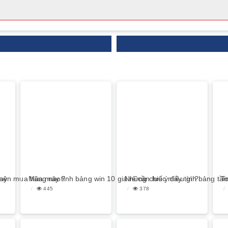
nay
 nên mua hãng nào?
Mua máy tính bảng win 10 giá rẻ cần lưu ý điều gì ?
Những chiếc máy tính bảng tầm 
To
445
378