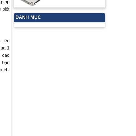
aptop
 biết
DANH MỤC
 tiên
mua 1
n các
, bạn
a chỉ