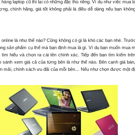
hàng laptop cũ thì lại có những đặc thù riêng. Ví dụ như việc mua l
g, chính hãng, giá tốt không phải là điều dễ dàng nếu bạn không
 online là như thế nào? Cũng không có gì là khó các bạn nhé. Trước
dòng sản phẩm cụ thể mà bạn định mua là gì. Ví dụ bạn muốn mua 
tìm hiểu và chọn ra cái tên chính xác. Tiếp đến bạn tìm kiếm trê
o sánh xem giá cả của từng bên là như thế nào. Bên cạnh giá bán
yến mãi, chính sách ưu đãi của mỗi bên… Nếu như chọn được một đị