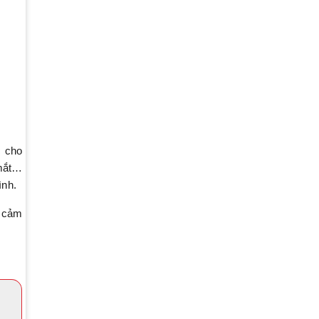
c cho
 mắt…
ình.
ể cảm