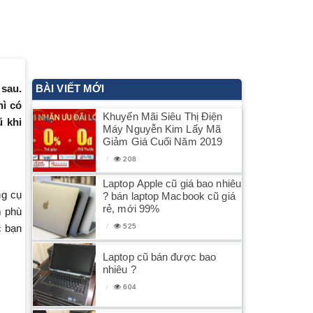
 sau.
BÀI VIẾT MỚI
hì có
Khuyến Mãi Siêu Thị Điện
ũ khi
Máy Nguyễn Kim Lấy Mã
Giảm Giá Cuối Năm 2019
208
Laptop Apple cũ giá bao nhiêu
ng cụ
? bán laptop Macbook cũ giá
rẻ, mới 99%
m phù
525
c bạn
Laptop cũ bán được bao
nhiêu ?
604