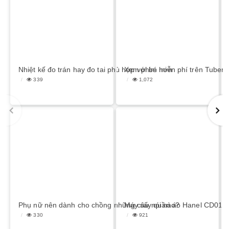
Nhiệt kế đo trán hay đo tai phù hợp với bé hơn
Xem phim miễn phí trên Tubema
339
1,072
Phụ nữ nên dành cho chồng những câu nói nào?
Máy sấy quần áo Hanel CD01 c
330
921