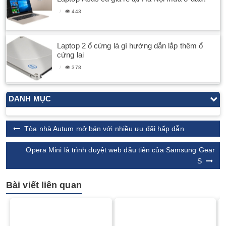
443
Laptop 2 ổ cứng là gì hướng dẫn lắp thêm ổ
cứng lai
378
DANH MỤC
Tòa nhà Autum mở bán với nhiều ưu đãi hấp dẫn
Opera Mini là trình duyệt web đầu tiên của Samsung Gear
S
Bài viết liên quan