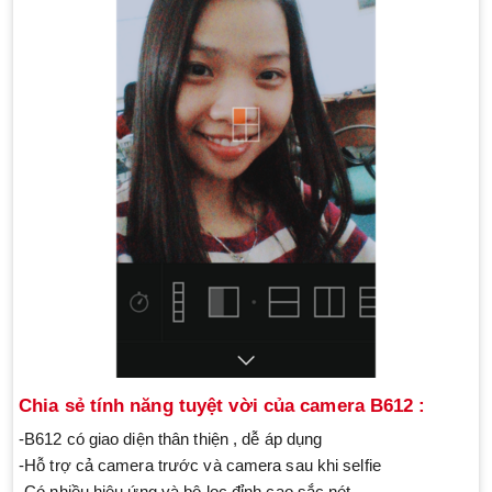
Chia sẻ tính năng tuyệt vời của camera B612 :
-B612 có giao diện thân thiện , dễ áp dụng
-Hỗ trợ cả camera trước và camera sau khi selfie
-Có nhiều hiệu ứng và bộ lọc đỉnh cao sắc nét