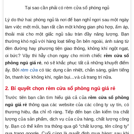
Tại sao cần phải có rèm cửa sổ phòng ngủ
Lý do thứ hai: phòng ngủ là nơi để bạn nghỉ ngơi sau một ngày
làm việc mệt mỏi, bạn rất cần một không gian phù hợp, ấm áp,
thoải mái cho một giấc ngủ sâu tràn đầy năng lượng. Bạn
thường khó ngủ với hàng loạt tiếng ồn bên ngoài, ánh sáng từ
đèn đường hay phương tiện giao thông, không khí ngột ngạt,
oi bức? Vậy thì hẫy chọn ngay cho mình chiếc
rèm cửa sổ
phòng ngủ giá rẻ
, nó sẽ khắc phục tất cả những khuyết điểm
ấy. Bởi
rèm cửa
có tác dụng cản nhiệt, chắn sáng, giảm tiếng
ồn, thanh lọc không khí, ngăn bụi…và cả trang trí nữa.
2. Bí quyết chọn
rèm cửa sổ phòng ngủ giá rẻ
Trước tiên bạn cần tìm hiểu giá cả của
rèm cửa sổ phòng
ngủ giá rẻ
thông qua các website của các công ty uy tín, có
thương hiệu, địa chỉ rõ ràng. Tiếp đến bạn cần kiểm tra chất
lượng của sản phẩm, dịch vụ của cửa hàng, chất lượng công
ty. Bạn có thể kểm tra thông qua gõ “chất lượng, tên công ty”
qua trang google. Cuối cùng là quyết định mua hàng: sau khi