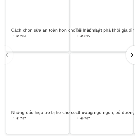
Cách chọn sữa an toàn hơn cho bé hiện nay
Tôi muốn bứt phá khỏi gia đình 
284
835
Những dấu hiệu trẻ bị ho chớ coi thường
Làm sữa ngô ngon, bổ dưỡng c
797
767