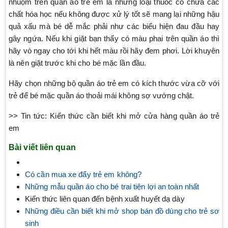
nhuộm trên quần áo trẻ em là những loại thuốc có chứa các
chất hóa học nếu không được xử lý tốt sẽ mang lại những hậu
quả xấu mà bé dễ mắc phải như các biểu hiện đau đầu hay
gây ngứa. Nếu khi giặt bạn thấy có màu phai trên quần áo thì
hãy vò ngay cho tới khi hết màu rồi hãy đem phơi. Lời khuyên
là nên giặt trước khi cho bé mặc lần đầu.
Hãy chọn những bộ quần áo trẻ em có kích thước vừa cỡ với
trẻ để bé mặc quần áo thoải mái không sợ vướng chật.
>> Tin tức: Kiến thức cần biết khi mở cửa hàng quần áo trẻ
em
Bài viết liên quan
Có cần mua xe đẩy trẻ em không?
Những mẫu quần áo cho bé trai tiện lợi an toàn nhất
Kiến thức liên quan đến bệnh xuất huyết dạ dày
Những điều cần biết khi mở shop bán đồ dùng cho trẻ sơ
sinh