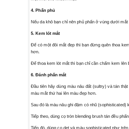
4. Phấn phủ
Nếu da khô bạn chỉ nên phủ phấn ở vùng dưới mắt 
5. Kem lót mắt
Để có một đôi mắt đẹp thì bạn đừng quên thoa ke
hơn.
Để thoa kem lót mắt thì bạn chỉ cần chấm kem lên 
6. Đánh phấn mắt
Đầu tiên hãy dùng màu nâu đất (sultry) và tán thậ
màu mắt thứ hai lên màu đẹp hơn.
Sau đó là màu nâu ghi đậm có nhũ (sophisticated) 
Tiếp theo, dùng cọ tròn blending brush tán đều ph
Tiếp đó, dùng cọ dẹt và màu sophisticated như trên