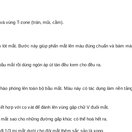
và vùng T-zone (trán, mũi, cằm).
m lót mắt. Bước này giúp phấn mắt lên màu đúng chuẩn và bám mà
bầu mắt rồi dùng ngón áp út tán đều kem cho đều ra.
t hào phóng lên toàn bộ bầu mắt. Màu này có tác dụng làm nền tản
kết hợp với cọ vát để đánh lên vùng gập chữ V đuôi mắt.
ấn mắt sao cho những đường gấp khúc có thể hoà hết ra.
 đi 1/3 mi mắt dưới cho đôi mắt thêm sắc sảo là xong.