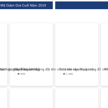
y Mã Giảm Giá Cuối Năm 2019
ác biệt giữa 2 dự án này
i đánh gục cô bồ của chồng
Cay đắng khi chồng đặt tên con là tên người yêu cũ
Trò chơi vận động trong đồ chơ
Ph
605
1,340