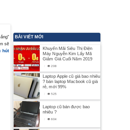
nắng”
BÀI VIẾT MỚI
ên sẽ
Khuyến Mãi Siêu Thị Điện
u hút
Máy Nguyễn Kim Lấy Mã
Giảm Giá Cuối Năm 2019
208
Laptop Apple cũ giá bao nhiêu
? bán laptop Macbook cũ giá
rẻ, mới 99%
525
Laptop cũ bán được bao
nhiêu ?
604