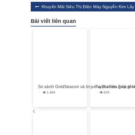
Khuyến Mãi Siêu Thị Điện Máy Nguyễn Kim Lấ
Bài viết liên quan
So sánh GoldSeason và Imperia Garden 2 có gì kh
Tuyệt chiêu giúp tô
1,969
805