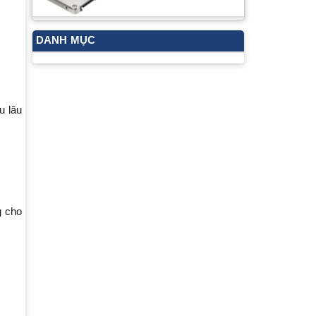
DANH MỤC
u lâu
g cho