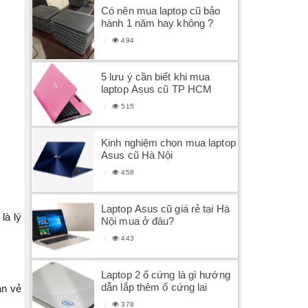
Có nên mua laptop cũ bảo
hành 1 năm hay không ?
494
5 lưu ý cần biết khi mua
laptop Asus cũ TP HCM
515
Kinh nghiệm chọn mua laptop
Asus cũ Hà Nội
458
Laptop Asus cũ giá rẻ tại Hà
là lý
Nội mua ở đâu?
443
Laptop 2 ổ cứng là gì hướng
dẫn lắp thêm ổ cứng lai
an vẻ
378