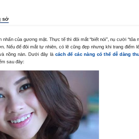
g sở
 nhấn của gương mặt. Thực tế thì đôi mắt “biết nói”, nụ cười “tỏa 
ơn. Nếu để đôi mắt tự nhiên, có lẽ cũng đẹp nhưng khi trang điểm l
ũ và nồng nàn. Dưới đây là
cách để các nàng có thể dễ dàng th
iểm sau đây: