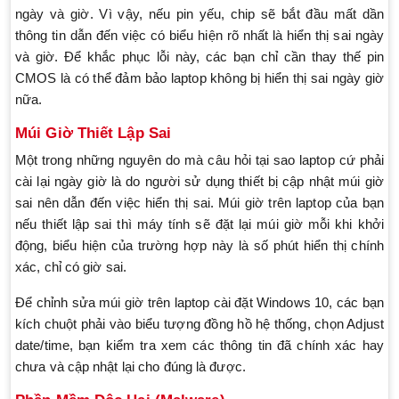
ngày và giờ. Vì vậy, nếu pin yếu, chip sẽ bắt đầu mất dần
thông tin dẫn đến việc có biểu hiện rõ nhất là hiển thị sai ngày
và giờ. Để khắc phục lỗi này, các bạn chỉ cần thay thế pin
CMOS là có thể đảm bảo laptop không bị hiển thị sai ngày giờ
nữa.
Múi Giờ Thiết Lập Sai
Một trong những nguyên do mà câu hỏi tại sao laptop cứ phải
cài lại ngày giờ là do người sử dụng thiết bị cập nhật múi giờ
sai nên dẫn đến việc hiển thị sai. Múi giờ trên laptop của bạn
nếu thiết lập sai thì máy tính sẽ đặt lại múi giờ mỗi khi khởi
động, biểu hiện của trường hợp này là số phút hiển thị chính
xác, chỉ có giờ sai.
Để chỉnh sửa múi giờ trên laptop cài đặt Windows 10, các bạn
kích chuột phải vào biểu tượng đồng hồ hệ thống, chọn Adjust
date/time, bạn kiểm tra xem các thông tin đã chính xác hay
chưa và cập nhật lại cho đúng là được.