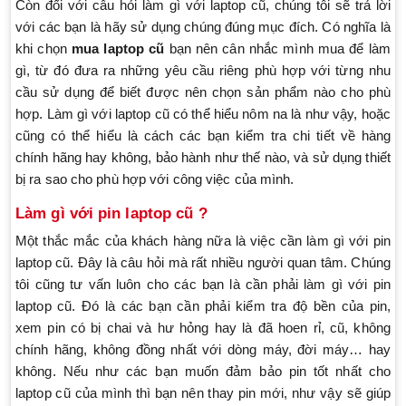
Còn đối với câu hỏi làm gì với laptop cũ, chúng tôi sẽ trả lời
với các bạn là hãy sử dụng chúng đúng mục đích. Có nghĩa là
khi chọn
mua laptop cũ
bạn nên cân nhắc mình mua để làm
gì, từ đó đưa ra những yêu cầu riêng phù hợp với từng nhu
cầu sử dụng để biết được nên chọn sản phẩm nào cho phù
hợp. Làm gì với laptop cũ có thể hiểu nôm na là như vậy, hoặc
cũng có thể hiểu là cách các bạn kiểm tra chi tiết về hàng
chính hãng hay không, bảo hành như thế nào, và sử dụng thiết
bị ra sao cho phù hợp với công việc của mình.
Làm gì với pin laptop cũ ?
Một thắc mắc của khách hàng nữa là việc cần làm gì với pin
laptop cũ. Đây là câu hỏi mà rất nhiều người quan tâm. Chúng
tôi cũng tư vấn luôn cho các bạn là cần phải làm gì với pin
laptop cũ. Đó là các bạn cần phải kiểm tra độ bền của pin,
xem pin có bị chai và hư hỏng hay là đã hoen rỉ, cũ, không
chính hãng, không đồng nhất với dòng máy, đời máy… hay
không. Nếu như các bạn muốn đảm bảo pin tốt nhất cho
laptop cũ của mình thì bạn nên thay pin mới, như vậy sẽ giúp