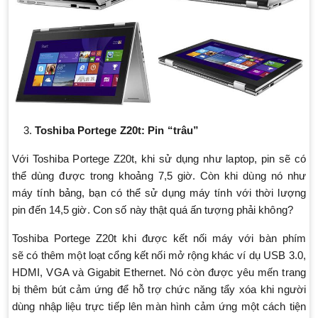
Toshiba Portege Z20t: Pin “trâu”
Với Toshiba Portege Z20t, khi sử dụng như laptop, pin sẽ có
thể dùng được trong khoảng 7,5 giờ. Còn khi dùng nó như
máy tính bảng, bạn có thể sử dụng máy tính với thời lượng
pin đến 14,5 giờ. Con số này thật quá ấn tượng phải không?
Toshiba Portege Z20t khi được kết nối máy với bàn phím
sẽ có thêm một loạt cổng kết nối mở rộng khác ví dụ USB 3.0,
HDMI, VGA và Gigabit Ethernet. Nó còn được yêu mến trang
bị thêm bút cảm ứng để hỗ trợ chức năng tẩy xóa khi người
dùng nhập liệu trực tiếp lên màn hình cảm ứng một cách tiện