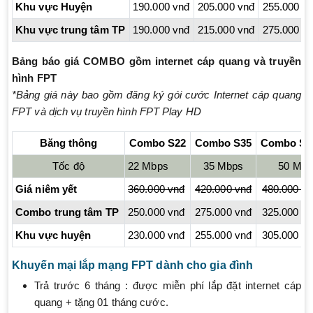
Khu vực Huyện
190.000 vnđ
205.000 vnđ
255.000 v
Khu vực trung tâm TP
190.000 vnđ
215.000 vnđ
275.000 v
Bảng báo giá COMBO gồm internet cáp quang và truyền
hình FPT
*Bảng giá này bao gồm đăng ký gói cước Internet cáp quang
FPT và dịch vụ truyền hình FPT Play HD
Băng thông
Combo S22
Combo S35
Combo S5
Tốc độ
22 Mbps
35 Mbps
50 Mbp
Giá niêm yết
360.000 vnđ
420.000 vnđ
480.000 v
Combo trung tâm TP
250.000 vnđ
275.000 vnđ
325.000 v
Khu vực huyện
230.000 vnđ
255.000 vnđ
305.000 v
Khuyến mại lắp mạng FPT dành cho gia đình
Trả trước 6 tháng : được miễn phí lắp đặt internet cáp
quang + tặng 01 tháng cước.