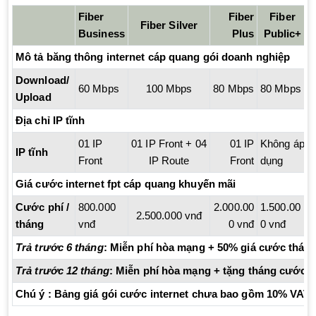
Fiber
Fiber
Fiber
Fiber Silver
Business
Plus
Public+
Mô tả băng thông internet cáp quang gói doanh nghiệp
Download/
60 Mbps
100 Mbps
80 Mbps
80 Mbps
Upload
Địa chỉ IP tĩnh
01 IP
01 IP Front + 04
01 IP
Không áp
0
IP tĩnh
Front
IP Route
Front
dụng
Giá cước internet fpt cáp quang khuyến mãi
Cước phí /
800.000
2.000.00
1.500.00
2.500.000 vnđ
tháng
vnđ
0 vnđ
0 vnđ
Trả trước 6 tháng
: Miễn phí hòa mạng + 50% giá cước tháng
Trả trước 12 tháng
: Miễn phí hòa mạng + tặng tháng cước t
Chú ý
: Bảng giá gói cước internet chưa bao gồm 10% VAT